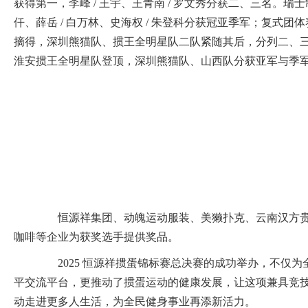
获得第一，李峰 / 王宇、王青南 / 罗文秀分获二、三名。瑞士
仟、薛岳 / 白万林、史海权 / 朱登科分获冠亚季军；复式
摘得，深圳熊猫队、掼王全明星队二队紧随其后，分列二、
淮安掼王全明星队登顶，深圳熊猫队、山西队分获亚军与季
恒源祥集团、动魄运动服装、美獭扑克、云南汉方贵
咖啡等企业为获奖选手提供奖品。
2025 恒源祥掼蛋锦标赛总决赛的成功举办，不仅为
平交流平台，更推动了掼蛋运动的健康发展，让这项兼具竞
动走进更多人生活，为全民健身事业再添新活力。