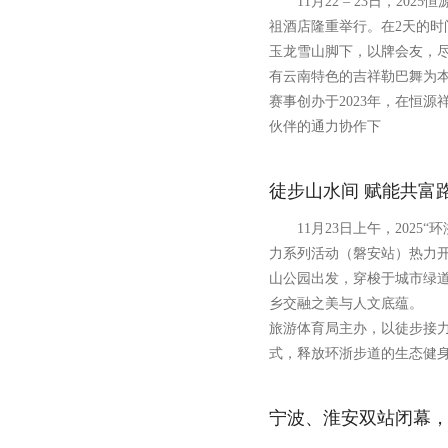
11月22 – 23日，202
祖酒店隆重举行。在2天的时
玉龙雪山脚下，以牌会友，
有云南特色的吉祥勒巴舞
赛事创办于2023年，在恒
伙伴的通力协作下
徒步山水间 赋能共富路
11月23日上午，2025“
力系列活动（磐安站）热力开
山公园出发，穿梭于城市绿
乡交融之美与人文底蕴。 
旅游体育局主办，以徒步接
式，释放环浙步道的生态健
宁波、淮安双站闭幕，2