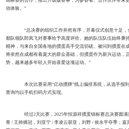
锦标赛的合作，推出升级版赛事，为参赛者、合作伙伴带来
动体验。”
“总决赛的组织工作井然有序，开幕仪式创意十足，全
都队领队郎凤飞对赛事给予高度评价。她的队伍队伍始终秉持 
精神，与来自全国各地的掼蛋高手交流切磋。被问到掼蛋在成
将依然在成都有着庞大的群众基础，但掼蛋作为新兴运动，
势，越来越多年轻人开始喜爱这项运动。”
本次比赛采用“亿动掼牌”线上编排系统，从选手报到
查询均以手机扫码方式实现。
经过2天比赛，2025年恒源祥掼蛋锦标赛总决赛圆满
青 / 王帅摘冠，刘亚宁 / 李凌云获亚，刘野 / 侯永平夺季；嘉