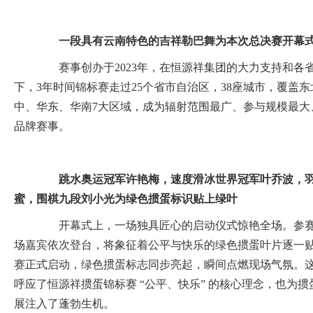
一段具有云南特色的吉祥勒巴舞为本次总决赛开幕
赛事创办于2023年，在恒源祥集团的大力支持和各
下，3年时间锦标赛走过25个省市自治区，38座城市，覆盖
中、华东、华南7大区域，成为辐射范围最广、参与规模最大
品牌赛事。
跳水奥运冠军许艳梅，速度滑冰世界冠军叶乔波，
蜜，围棋九段刘小光为绿色掼蛋标识贴上绿叶
开幕式上，一场独具匠心的启动仪式惊艳全场。参赛
场嘉宾依次登台，将象征着公平与快乐的绿色掼蛋叶片逐一
赛正式启动，绿色掼蛋标志同步亮起，瞬间点燃现场气氛。
呼应了恒源祥掼蛋锦标赛 “公平、快乐” 的核心理念，也为
展注入了蓬勃生机。