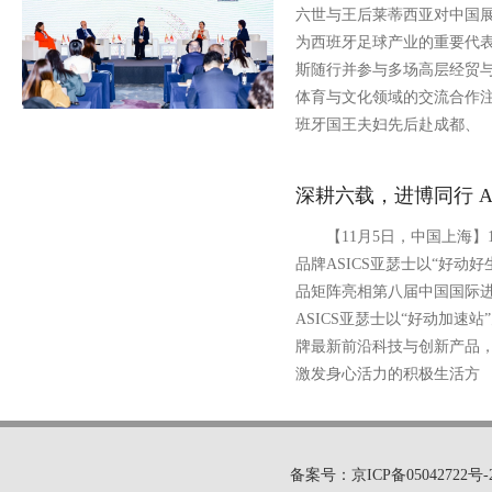
六世与王后莱蒂西亚对中国
为西班牙足球产业的重要代
斯随行并参与多场高层经贸
体育与文化领域的交流合作
班牙国王夫妇先后赴成都、
深耕六载，进博同行 A
【11月5日，中国上海】1
品牌ASICS亚瑟士以“好动
品矩阵亮相第八届中国国际
ASICS亚瑟士以“好动加速
牌最新前沿科技与创新产品
激发身心活力的积极生活方
备案号：京ICP备05042722号-2 