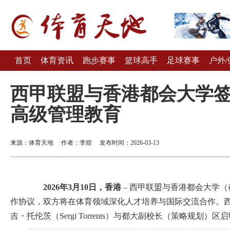
首页
体育资讯
跑步赛事
篮球高手
足球赛事
户外/
西甲联盟与香港都会大学
高级管理教育
来源：体育天地 作者：李煜 发布时间：2026-03-13
2026
年
3
月
10
日，香港
– 西甲联盟与香港都会大学（
作协议，双方将在体育领域深化人才培养与国际交流合作。
吉・托伦茨（Sergi Torrents）与都大副校长（策略规划