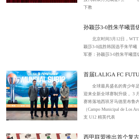
下教
孙颖莎3-0胜朱芊曦晋
北京时间3月12日，WTT重
颖莎3-0战胜韩国选手朱芊曦
军赛：孙颖莎3-0胜朱芊曦晋
首届LALIGA FC FUT
全球最具盛名的青少年足球赛事 
迎来全新全球赛制升级 。3 月 
赛将落地西班牙马德里布鲁
（Campo Municipal de L
支 U12 精英代表
西甲联盟推出首个复