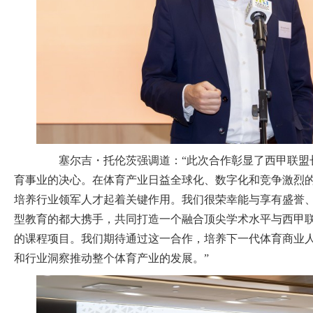
塞尔吉・托伦茨强调道：“此次合作彰显了西甲联盟
育事业的决心。在体育产业日益全球化、数字化和竞争激烈
培养行业领军人才起着关键作用。我们很荣幸能与享有盛誉
型教育的都大携手，共同打造一个融合顶尖学术水平与西甲
的课程项目。我们期待通过这一合作，培养下一代体育商业
和行业洞察推动整个体育产业的发展。”