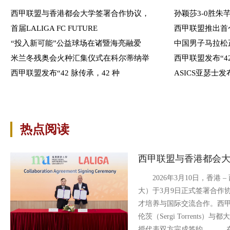
西甲联盟与香港都会大学签署合作协议，
孙颖莎3-0胜朱
首届LALIGA FC FUTURE
西甲联盟推出首
“投入新可能”公益球场在诸暨海亮融爱
中国男子马拉松正
米兰冬残奥会火种汇集仪式在科尔蒂纳举
西甲联盟发布“42
西甲联盟发布“42 脉传承，42 种
ASICS亚瑟士发
热点阅读
西甲联盟与香港都会
2026年3月10日，香港 
大）于3月9日正式签署合作
才培养与国际交流合作。西
伦茨（Sergi Torrent
授代表双方完成签约。 在