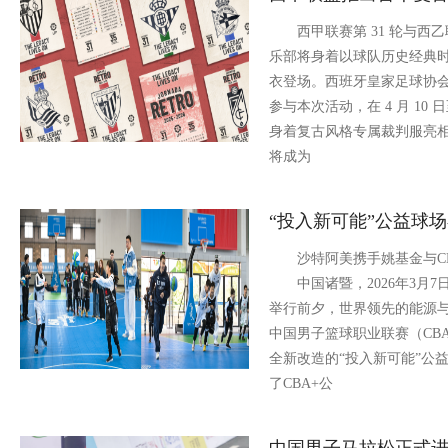
西甲联赛第 31 轮与西乙联
乐部将身着以球队历史经典
衣登场。西班牙皇家足球协会
参与本次活动，在 4 月 10 
身着复古风格专属裁判服亮
将成为
“投入新可能”公益球
沙特阿美携手姚基金与CB
中国诸暨，2026年3月7日 
举行前夕，世界领先的能源
中国男子篮球职业联赛（CB
全新改造的“投入新可能”
了CBA+公