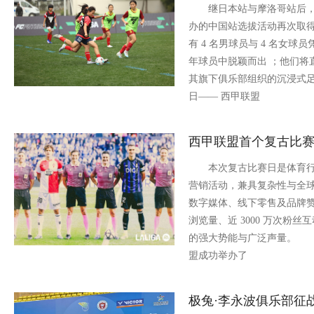
继日本站与摩洛哥站后，
办的中国站选拔活动再次取
有 4 名男球员与 4 名女球
年球员中脱颖而出 ；他们将
其旗下俱乐部组织的沉浸式足
日—— 西甲联盟
西甲联盟首个复古比
本次复古比赛日是体育行
营销活动，兼具复杂性与全
数字媒体、线下零售及品牌赞助
浏览量、近 3000 万次粉
的强大势能与广泛声量。 4
盟成功举办了
极兔·李永波俱乐部征