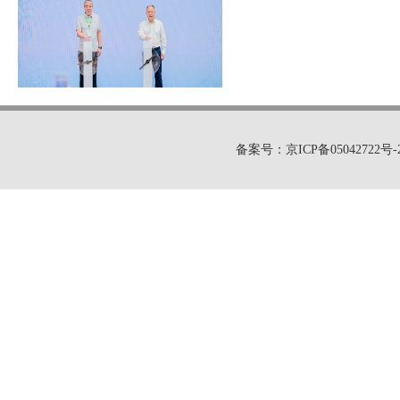
备案号：京ICP备05042722号-2 