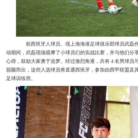
前西班牙人球员、现上海海港足球俱乐部球员武磊作
动期间，武磊现场观摩了小球员们的实战比赛，并与他们分
心得，鼓励大家勇于追梦。经过激烈角逐，共有 4 名男球员与
脱颖而出，这些入选球员将直通西班牙，参加由西甲联盟及
足球训练营。