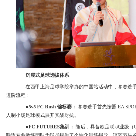
沉浸式足球选拔体系
在西甲上海足球学院举办的中国站活动中，参赛选手
进阶流程：
●
5v5
FC
Rush
锦标赛
：
参赛选手首先按照 EA SPORT
人制小场足球模式展开实战对抗。
●
FC FUTURES
集训
：
随后，具备欧足联职业级（UE
联盟专业教练团队为球员提供了个性化训练指导。该环节借鉴了EA