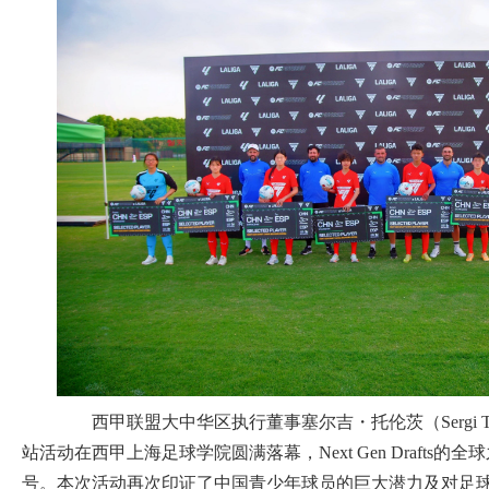
西甲联盟大中华区执行董事塞尔吉・托伦茨（Sergi Tor
站活动在西甲上海足球学院圆满落幕，Next Gen Drafts
号。本次活动再次印证了中国青少年球员的巨大潜力及对足