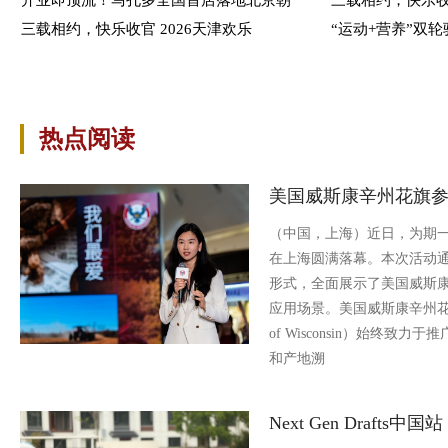
开业即顶流！马孔多全国首店落地北京朝
三载相约，快乐收官
三载相约，快乐收官 2026天津欢乐
“运动+营养”双
热点阅读
美国威斯康辛州花旗
（中国，上海）近日，为期
在上海圆满落幕。本次活动
形式，全面展示了美国威斯
应用场景。美国威斯康辛州花旗参农
of Wisconsin）始终致
和产地溯
Next Gen Drafts中国站