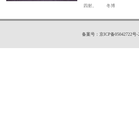
四射。 冬博
备案号：京ICP备05042722号-2 