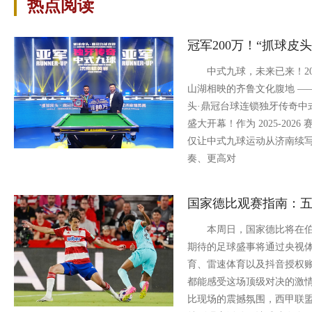
热点阅读
冠军200万！“抓球皮
中式九球，未来已来！202
山湖相映的齐鲁文化腹地 —
头·鼎冠台球连锁独牙传奇中
盛大开幕！作为 2025-20
仅让中式九球运动从济南续写
奏、更高对
国家德比观赛指南：
本周日，国家德比将在伯
期待的足球盛事将通过央视
育、雷速体育以及抖音授权
都能感受这场顶级对决的激
比现场的震撼氛围，西甲联