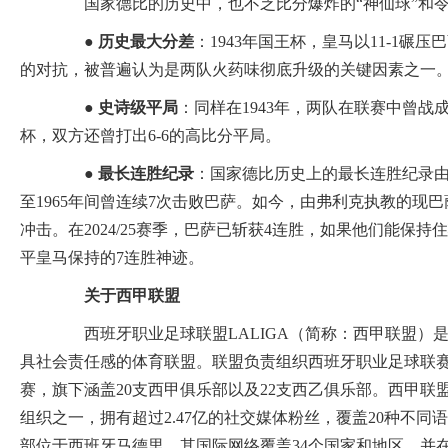
国家德比的历史中，也不乏比分爆炸的“神仙球”和令
● 历史最大分差
：1943年国王杯，皇马以11-1碾
的对抗，被普遍认为是两队火药味彻底升级的关键因素之一
● 史诗级
平局
：同样在1943年，两队在联赛中曾战成5
杯，双方还曾打出6-6的高比分平局。
● 最长连胜纪录
：国家德比历史上的最长连胜纪录由皇
至1965年间曾连续7次击败巴萨。如今，由弗利克执教的现
冲击。在2024/25赛季，巴萨已斩获4连胜，如果他们能保
平皇马保持的7连胜神迹。
关于西甲联盟
西班牙职业足球联盟LALIGA（简称：西甲联盟）
具社会责任感的体育联盟。联盟负责组织西班牙职业足球联
赛，旗下涵盖20支西甲俱乐部以及22支西乙俱乐部。西甲联
组织之一，拥有超过2.47亿的社交媒体粉丝，覆盖20种不同
部位于西班牙马德里，其国际网络覆盖34个国家和地区，并在