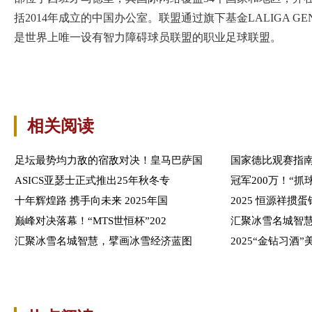
括2014年成立的中国办公室。联盟通过旗下基金LALIGA G
是世界上唯一设有智力障碍球员联盟的职业足球联盟。
相关阅读
足坛最势均力敌的宿敌对决！皇马巴萨国
国家德比观赛指
ASICS亚瑟士正式推出25年秋冬专
冠军200万！“
十年辉煌路 携手向未来 2025年国
2025 恒源祥掼
巅峰对决落幕！“MTS世恒杯”202
汇聚冰雪名城智
汇聚冰雪名城智慧，擘画冰雪经济蓝图
2025“金钻习酒