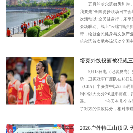
五月的哈尔滨微风和煦，松花江
我要走”全国徒步联动日主会
次活动以“全民健身行，乐享
会场联动、线上“云端”同步
带，绘就全民健身与文旅产
哈尔滨首次承办该活动全国
塔克外线投篮被犯规
5月18日电（记者夏亮）凭
势，卫冕冠军广厦队在18日
（CBA）半决赛中以92:8
制中以大比分2:0迎来赛点
遥。 “今天有几个点做
了对方的快攻得分，相对来
2026户外特工山顶见