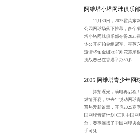
阿维塔小塔网球俱乐
11月30日，2025霍英
公园网球场落下帷幕，多个
塔小塔网球俱乐部夺得202
体公开杯铂金组冠军。霍英
邀请杯铂金组冠军则花落摩
挑战赛已在香港举办30多
2025 阿维塔青少年
挥拍逐光，满电再启程！20
燃情开赛，继去年悦动网球青
写热爱新篇章，开启2025赛季
国网球青苗计划 CTR 中国
分，赛事连接了中国网球协会认
手可凭