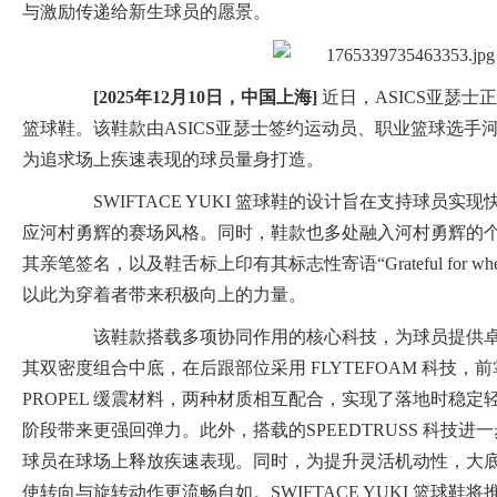
与激励传递给新生球员的愿景。
[2025
年
12
月
10
日，
中国上海
]
近日，ASICS亚瑟士正式
篮球鞋。该鞋款由ASICS亚瑟士签约运动员、职业篮球选手
为追求场上疾速表现的球员量身打造。
SWIFTACE YUKI 篮球鞋的设计旨在支持球员实
应河村勇辉的赛场风格。同时，鞋款也多处融入河村勇辉的
其亲笔签名，以及鞋舌标上印有其标志性寄语“Grateful for whe
以此为穿着者带来积极向上的力量。
该鞋款搭载多项协同作用的核心科技，为球员提供卓
其双密度组合中底，在后跟部位采用 FLYTEFOAM 科技，前掌
PROPEL 缓震材料，两种材质相互配合，实现了落地时稳
阶段带来更强回弹力。此外，搭载的SPEEDTRUSS 科技
球员在球场上释放疾速表现。同时，为提升灵活机动性，大
使转向与旋转动作更流畅自如。SWIFTACE YUKI 篮球