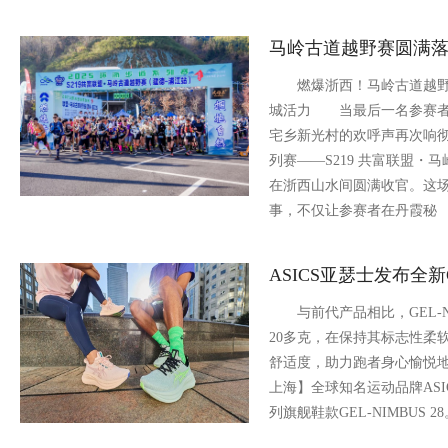
马岭古道越野赛圆满
燃爆浙西！马岭古道越野
城活力 当最后一名参赛者
宅乡新光村的欢呼声再次响彻山
列赛——S219 共富联盟・
在浙西山水间圆满收官。这
事，不仅让参赛者在丹霞秘
ASICS亚瑟士发布全新G
与前代产品相比，GEL-NI
20多克，在保持其标志性柔
舒适度，助力跑者身心愉悦地运
上海】全球知名运动品牌AS
列旗舰鞋款GEL-NIMBUS