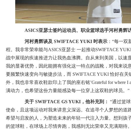
ASICS
亚
瑟
士签约运动员、职业篮球选手
河村勇辉
河村勇辉
谈
及
SWIFTACE YUKI
时表示
：“每一双
程。我非常荣幸能与ASICS亚瑟士 一起推动SWIFTACE Y
战中展现的疾速推进力让我热血沸腾。自从来到美国，以速
我的显著优势，因此能拥有强化这一特点的战靴，对我来说
要频繁快速变向与敏捷步法，而 SWIFTACE YUKI 恰好
外，我也非常喜欢鞋款印上了我的座右铭’Grateful for where
满动力，也希望这份力量能感染每一位穿上这双鞋的球员。”
关于
SWIFTACE GS YUKI
，
他补充到
：
“通过篮
使命，且这项运动对我来讲意义深远。在追寻个人梦想的道
希望与启发的人，为塑造未来的年轻一代注入力量。想到孩
的篮球鞋，在球场上尽情奔跑，我感到无比荣幸又充满期待。